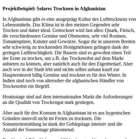
Projektbeispiel: Solares Trocknen in Afghanistan
In Afghanistan gibt es eine ausgeprägt Kultur des Lufttrocknens von
Lebensmitteln. Das Klima ist in den meisten Gegenden sehr
Trocken und daher ideal. Getrocknet wird fast alles: Quark, Fleisch,
die verschiedensten Gemüse und Obstsorten, sehr viel Rosinen,
Tomatenpüree, Kräuter und Gewürze. Sogar die in unserern Breiten
sehr schwierig zu trocknenden Honigmelonen gelingen dank der
geringen Luftfeuchtigkeit. Die Bauern sind es gewohnt einen Teil
der Ernte zu trocken, um z.B. das Trockenobst auf dem Markt
anbieten zu können, aber natürlich auch für den Eigenbedarf. Aber
auch wer in der Stadt lebt und nichts selber anbaut kauft zur
Haupterntezeit billig Gemüse und trocknet es für den Winter. In
Indien sind noch von alternsher die afghanischen Händler von
Trockenobst ein Begriff.
Heutzutage sind auf dem internationalen Markt die Anforderungen
an die Qualität von Trockengut stark gestiegen.
Aber auch für den Konsum in Afghanistan ist es aus hygenischen
Gründen sinnvoll nicht im Freien zu trocknen. Die
Sonneneinstrahlung ist dank der Gebirgslage intensiv und die
Anzahl der Sonnentage phänomenal.