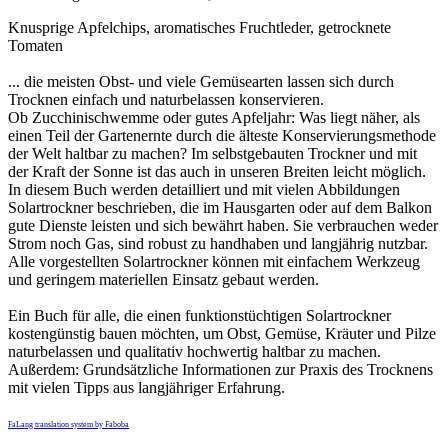
Knusprige Apfelchips, aromatisches Fruchtleder, getrocknete
Tomaten
... die meisten Obst- und viele Gemüsearten lassen sich durch
Trocknen einfach und naturbelassen konservieren.
Ob Zucchinischwemme oder gutes Apfeljahr: Was liegt näher, als
einen Teil der Gartenernte durch die älteste Konservierungsmethode
der Welt halt­bar zu machen? Im selbstgebauten Trock­ner und mit
der Kraft der Sonne ist das auch in unseren Breiten leicht möglich.
In diesem Buch werden detailliert und mit vielen Abbildungen
Solartrockner beschrieben, die im Hausgarten oder auf dem Balkon
gute Dienste leisten und sich bewährt haben. Sie verbrauchen weder
Strom noch Gas, sind robust zu handhaben und langjährig nutzbar.
Alle vorgestellten Solartrockner können mit einfachem Werkzeug
und geringem materiellen Einsatz gebaut werden.
Ein Buch für alle, die einen funktionstüchtigen Solartrockner
kostengünstig bauen möchten, um Obst, Gemüse, Kräuter und Pilze
naturbelassen und qualitativ hochwertig haltbar zu machen.
Außerdem: Grundsätzliche Informationen zur Praxis des Trocknens
mit vielen Tipps aus langjähriger Erfahrung.
FaLang translation system by Faboba