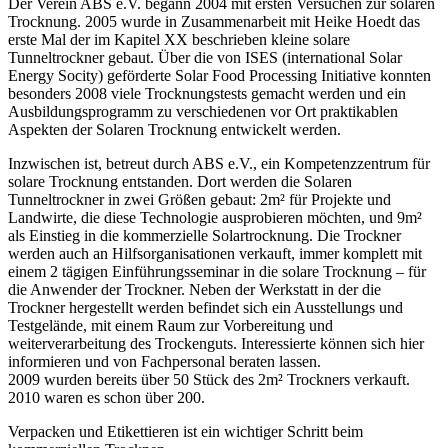
Der Verein ABS e.V. begann 2004 mit ersten Versuchen zur solaren
Trocknung. 2005 wurde in Zusammenarbeit mit Heike Hoedt das
erste Mal der im Kapitel XX beschrieben kleine solare
Tunneltrockner gebaut. Über die von ISES (international Solar
Energy Socity) geförderte Solar Food Processing Initiative konnten
besonders 2008 viele Trocknungstests gemacht werden und ein
Ausbildungsprogramm zu verschiedenen vor Ort praktikablen
Aspekten der Solaren Trocknung entwickelt werden.
Inzwischen ist, betreut durch ABS e.V., ein Kompetenzzentrum für
solare Trocknung entstanden. Dort werden die Solaren
Tunneltrockner in zwei Größen gebaut: 2m² für Projekte und
Landwirte, die diese Technologie ausprobieren möchten, und 9m²
als Einstieg in die kommerzielle Solartrocknung. Die Trockner
werden auch an Hilfsorganisationen verkauft, immer komplett mit
einem 2 tägigen Einführungsseminar in die solare Trocknung – für
die Anwender der Trockner. Neben der Werkstatt in der die
Trockner hergestellt werden befindet sich ein Ausstellungs und
Testgelände, mit einem Raum zur Vorbereitung und
weiterverarbeitung des Trockenguts. Interessierte können sich hier
informieren und von Fachpersonal beraten lassen.
2009 wurden bereits über 50 Stück des 2m² Trockners verkauft.
2010 waren es schon über 200.
Verpacken und Etikettieren ist ein wichtiger Schritt beim