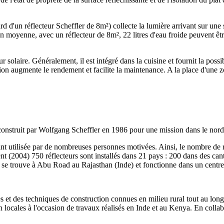
dard d'un réflecteur Scheffler de 8m²) collecte la lumière arrivant sur u
 En moyenne, avec un réflecteur de 8m², 22 litres d'eau froide peuvent êt
olaire. Généralement, il est intégré dans la cuisine et fournit la possibili
on augmente le rendement et facilite la maintenance. A la place d'une zon
 construit par Wolfgang Scheffler en 1986 pour une mission dans le nord 
tant utilisée par de nombreuses personnes motivées. Ainsi, le nombre de
nt (2004) 750 réflecteurs sont installés dans 21 pays : 200 dans des ca
se trouve à Abu Road au Rajasthan (Inde) et fonctionne dans un centre s
ples et des techniques de construction connues en milieu rural tout au lo
locales à l'occasion de travaux réalisés en Inde et au Kenya. En collab