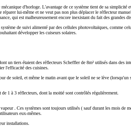
ème mécanique d'horloge. L'avantage de ce système tient de sa simplicité
e le réparer lui-même et ne veut pas non plus déplacer le réflecteur manue
nance, qui est malheureusement encore inexistant du fait des grandes dist
 système de suivi alimenté par des cellules photovoltaïques, comme celui
ouhaitant développer les cuiseurs solaires.
ont un tiers étaient des réflecteurs Scheffler de 8m² utilisés dans des int
er l'efficacité des cuisines.
ur de soleil, et même le matin avant que le soleil ne se lève (lorsqu'un s
t de 1 à 3 réflecteurs, dont la moitié sont contrôlés régulièrement.
 vapeur . Ces systèmes sont toujours utilisés ( sauf durant les mois de 
 utilisateurs eux-mêmes.
ur installations.