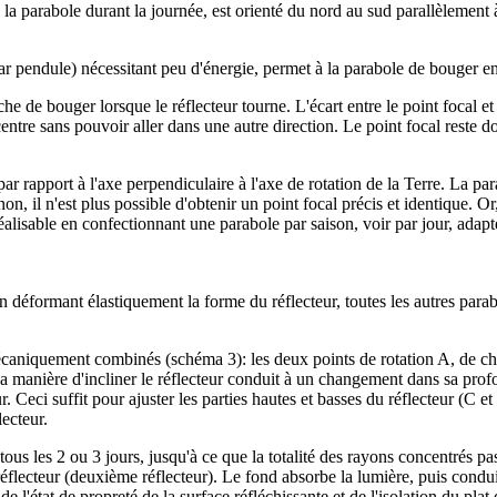
la parabole durant la journée, est orienté du nord au sud parallèlement à 
ar pendule) nécessitant peu d'énergie, permet à la parabole de bouger en
êche de bouger lorsque le réflecteur tourne. L'écart entre le point focal 
ntre sans pouvoir aller dans une autre direction. Le point focal reste d
par rapport à l'axe perpendiculaire à l'axe de rotation de la Terre. La par
n, il n'est plus possible d'obtenir un point focal précis et identique. Or,
lisable en confectionnant une parabole par saison, voir par jour, adapté
en déformant élastiquement la forme du réflecteur, toutes les autres parab
caniquement combinés (schéma 3): les deux points de rotation A, de chaq
La manière d'incliner le réflecteur conduit à un changement dans sa profo
ur. Ceci suffit pour ajuster les parties hautes et basses du réflecteur (C 
lecteur.
tous les 2 ou 3 jours, jusqu'à ce que la totalité des rayons concentrés pa
 réflecteur (deuxième réflecteur). Le fond absorbe la lumière, puis condui
l'état de propreté de la surface réfléchissante et de l'isolation du plat