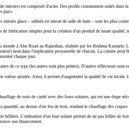
e de miroirs) est composée d'acier. Des profils couramment usités dans la 
es pays.
es miroirs glace – utilisés en miroir de salle de bain – sont les plus com
 de fabrication simples pour la création d'un produit de haute qualité, 
du monde à Abu Road au Rajasthan, réalisée par les Brahma Kumaris. Le 
teur) tient dans l'implication personnelle de chacun. La cuisine peut êt
onomisé chaque jour.
s de ce type (les autres sont plus petites). D'autres réflecteurs sont e
me valeur ajoutée. Ainsi, il permet d'augmenter la qualité de vie locale.
ffage de noix de carité avec des fours solaires, qui est une étape néces
a quantité, au dessus d'un feu de bois, rendant le chauffage des coques ir
tre brûlées. L'utilisation d'un four solaire permet de ne pas brûler de bo
 trouve son financement.