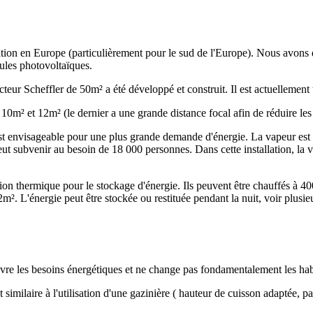
ation en Europe (particulièrement pour le sud de l'Europe). Nous avons 
lules photovoltaïques.
ur Scheffler de 50m² a été développé et construit. Il est actuellement t
m², 10m² et 12m² (le dernier a une grande distance focal afin de réduire 
est envisageable pour une plus grande demande d'énergie. La vapeur est 
peut subvenir au besoin de 18 000 personnes. Dans cette installation, l
ation thermique pour le stockage d'énergie. Ils peuvent être chauffés à 
2m². L'énergie peut être stockée ou restituée pendant la nuit, voir plusi
couvre les besoins énergétiques et ne change pas fondamentalement les hab
est similaire à l'utilisation d'une gazinière ( hauteur de cuisson adaptée