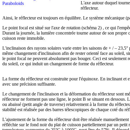
L'axe autour duquel tourne 
réflecteur.
Ainsi, le réflecteur est toujours en équilibre. Le système mécanique (p
Le point focal est situé sur l'axe de rotation (schéma 2) , ce qui l'emp
Durant la journée, la lumière concentrée tourne autour de son propre ce
cuisson reste immobile.
L'inclinaison des rayons solaires varie entre les saisons de + / – 23,5° 
même changement d'inclinaison afin de rester orienté face au soleil, sino
le point focal ne peuvent absolument pas bouger. Ceci est seulement réa
du soleil, ce qui induit un changement de forme du réflecteur.
La forme du réflecteur est construite pour l'équinoxe. En inclinant et 
avec une précision suffisante.
Le changement de l'inclinaison et la déformation du réflecteur sont mé
réflecteur ne forment pas une ligne, le point B se situant en dessous. 
ou abaissé (petit angle de traverse) relativement à la forme du réflecte
stabilité est réalisée par des barres télescopiques de chaque coté du réf
L'ajustement de la forme du réflecteur doit être réalisée manuellement 
réfléchie sur le fond noir du plat de cuisson partiellement par un petit
température augmenter de 25°C à 100°C, peut être de 57%. Il dépend de 