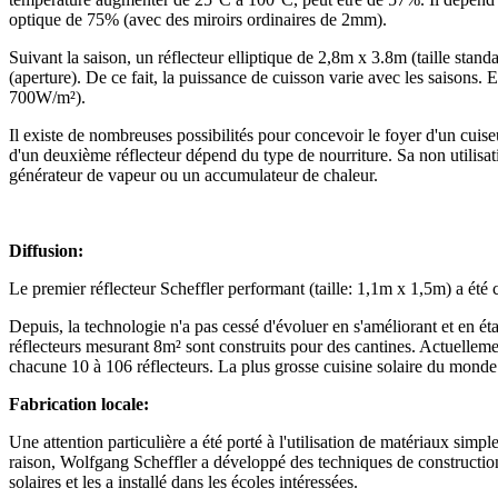
optique de 75% (avec des miroirs ordinaires de 2mm).
Suivant la saison, un réflecteur elliptique de 2,8m x 3.8m (taille stan
(aperture). De ce fait, la puissance de cuisson varie avec les saisons.
700W/m²).
Il existe de nombreuses possibilités pour concevoir le foyer d'un cuiseur s
d'un deuxième réflecteur dépend du type de nourriture. Sa non utilisati
générateur de vapeur ou un accumulateur de chaleur.
Diffusion:
Le premier réflecteur Scheffler performant (taille: 1,1m x 1,5m) a été
Depuis, la technologie n'a pas cessé d'évoluer en s'améliorant et en é
réflecteurs mesurant 8m² sont construits pour des cantines. Actuelleme
chacune 10 à 106 réflecteurs. La plus grosse cuisine solaire du monde 
Fabrication locale:
Une attention particulière a été porté à l'utilisation de matériaux sim
raison, Wolfgang Scheffler a développé des techniques de construction 
solaires et les a installé dans les écoles intéressées.