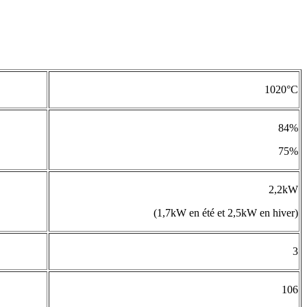
1020°C
84%
75%
2,2kW
(1,7kW en été et 2,5kW en hiver)
3
106