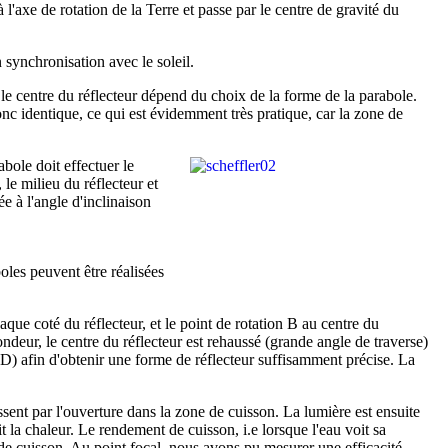
l'axe de rotation de la Terre et passe par le centre de gravité du
 synchronisation avec le soleil.
et le centre du réflecteur dépend du choix de la forme de la parabole.
onc identique, ce qui est évidemment très pratique, car la zone de
abole doit effectuer le
 le milieu du réflecteur et
e à l'angle d'inclinaison
oles peuvent être réalisées
ue coté du réflecteur, et le point de rotation B au centre du
ndeur, le centre du réflecteur est rehaussé (grande angle de traverse)
et D) afin d'obtenir une forme de réflecteur suffisamment précise. La
ssent par l'ouverture dans la zone de cuisson. La lumière est ensuite
t la chaleur. Le rendement de cuisson, i.e lorsque l'eau voit sa
 de cuisson. Au point focal, nous avons pu mesurer une efficacité