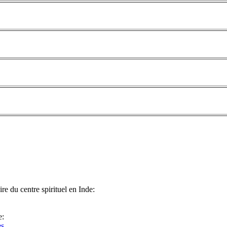
e du centre spirituel en Inde:
e:
es